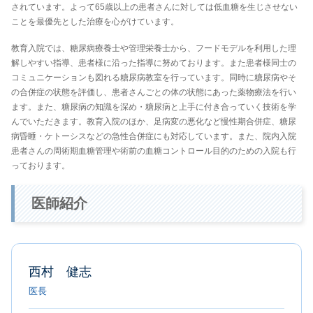
されています。よって65歳以上の患者さんに対しては低血糖を生じさせない
ことを最優先とした治療を心がけています。
教育入院では、糖尿病療養士や管理栄養士から、フードモデルを利用した理
解しやすい指導、患者様に沿った指導に努めております。また患者様同士の
コミュニケーションも図れる糖尿病教室を行っています。同時に糖尿病やそ
の合併症の状態を評価し、患者さんごとの体の状態にあった薬物療法を行い
ます。また、糖尿病の知識を深め・糖尿病と上手に付き合っていく技術を学
んでいただきます。教育入院のほか、足病変の悪化など慢性期合併症、糖尿
病昏睡・ケトーシスなどの急性合併症にも対応しています。また、院内入院
患者さんの周術期血糖管理や術前の血糖コントロール目的のための入院も行
っております。
医師紹介
西村 健志
医長