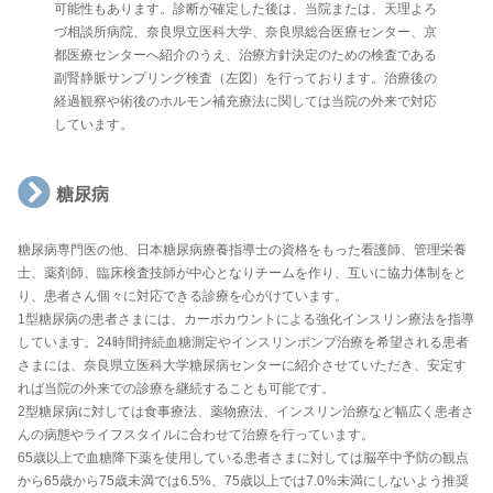
可能性もあります。診断が確定した後は、当院または、天理よろ
づ相談所病院、奈良県立医科大学、奈良県総合医療センター、京
都医療センターへ紹介のうえ、治療方針決定のための検査である
副腎静脈サンプリング検査（左図）を行っております。治療後の
経過観察や術後のホルモン補充療法に関しては当院の外来で対応
しています。
糖尿病
糖尿病専門医の他、日本糖尿病療養指導士の資格をもった看護師、管理栄養
士、薬剤師、臨床検査技師が中心となりチームを作り、互いに協力体制をと
り、患者さん個々に対応できる診療を心がけています。
1型糖尿病の患者さまには、カーボカウントによる強化インスリン療法を指導
しています。24時間持続血糖測定やインスリンポンプ治療を希望される患者
さまには、奈良県立医科大学糖尿病センターに紹介させていただき、安定す
れば当院の外来での診療を継続することも可能です。
2型糖尿病に対しては食事療法、薬物療法、インスリン治療など幅広く患者さ
んの病態やライフスタイルに合わせて治療を行っています。
65歳以上で血糖降下薬を使用している患者さまに対しては脳卒中予防の観点
から65歳から75歳未満では6.5%、75歳以上では7.0%未満にしないよう推奨