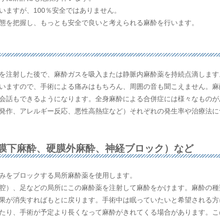
いますが、100％安全ではありません。
態を把握し、もっとも安全で良いと考えられる麻酔を行います。
を注射した後で、麻酔ガスを吸入または静脈内麻酔薬を持続点滴します
いますので、手術による痛みはもちろん、周囲の音も聞こえません。麻
会話もできるようになります。全身麻酔による合併症には様々なものが
発作、アレルギー反応、悪性高熱症など）それぞれの発生率や治療法に
膜下麻酔、硬膜外麻酔、神経ブロック）など
みをブロックする局所麻酔薬を使用します。
腔）、足などの局所にこの麻酔薬を注射して麻酔をかけます。麻酔の種
果が消失すればもとに戻ります。手術中は眠っていたいと希望される方
たり、手術が予定より長くなって麻酔がきれてくる場合があります。こ