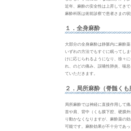
近年、麻酔の安全性は上昇してきて
麻酔科医は術前診察で患者さまの状
１．全身麻酔
大部分の全身麻酔は静脈内に麻酔薬
いずれの方法でもすぐに眠ってしま
けに応じられるようになり、徐々に
れ、のどの痛み、誤嚥性肺炎、喘息
ていただきます。
２．局所麻酔（脊髄くも
局所麻酔では神経に直接作用して痛
首や肩、背中（くも膜下腔、硬膜外
り動かなくなりますが、麻酔薬の効
可能です。麻酔効果が不十分であっ