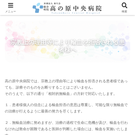
メニュー
検索
宗教上の理由等により輸血を拒否される患
者様へ
高の原中央病院では、宗教上の理由等により輸血を拒否される患者様であっ
ても、診療そのものをお断りすることはございません。
そのうえで、以下の通り「相対的無輸血」の方針で対応いたします。
１．患者様個人の信念による輸血拒否の意思は尊重し、可能な限り無輸血で
の治療が行えるように最善の努力を尽くします。
２．無輸血治療に努めますが、治療の過程で生命に危機が及び、輸血を行わ
なければ救命が困難であると医師が判断した場合には、輸血を実施いたしま