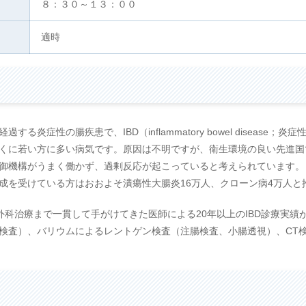
８：３０～１３：００
適時
る炎症性の腸疾患で、IBD（inflammatory bowel disease
くに若い方に多い病気です。原因は不明ですが、衛生環境の良い先進国
御機構がうまく働かず、過剰反応が起こっていると考えられています。
成を受けている方はおおよそ潰瘍性大腸炎16万人、クローン病4万人と
外科治療まで一貫して手がけてきた医師による20年以上のIBD診療実
検査）、バリウムによるレントゲン検査（注腸検査、小腸透視）、CT検査